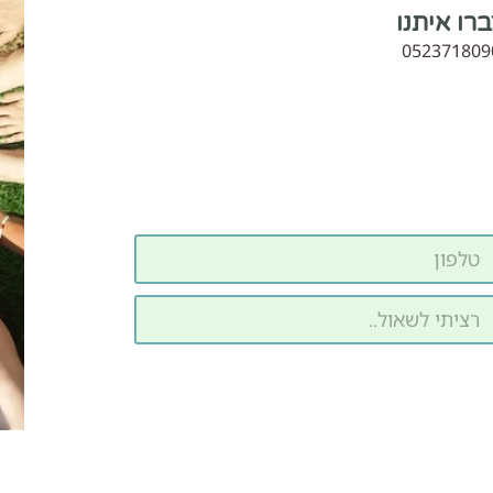
רו איתנו
052371809