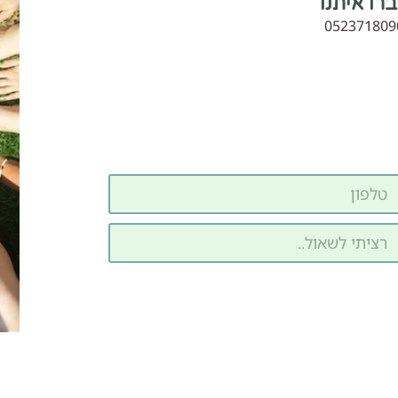
רו איתנו
052371809